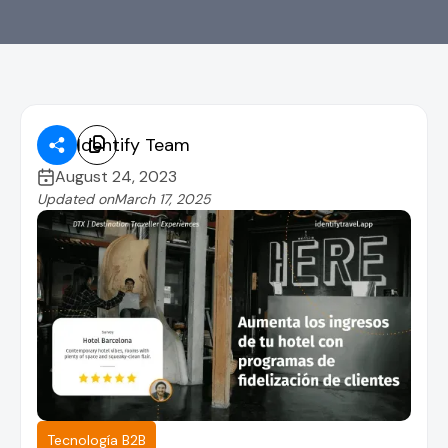
Identify Team

August 24, 2023
Updated on
March 17, 2025
Tecnología B2B