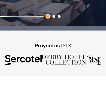
Slide 2 of 3.
Proyectos DTX