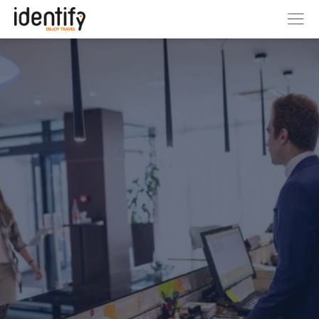
Home
Soluciones DTX para
Hoteles
Fideliza al cliente recom
experiencias en el destino
Comparte rutas, actividades y servicios 
interactiva
tu hotel para que tus clientes disfruten 
te toda su
momento de su estancia y quieran volver
descargas.
vez.
Descubre DTX para Hoteles