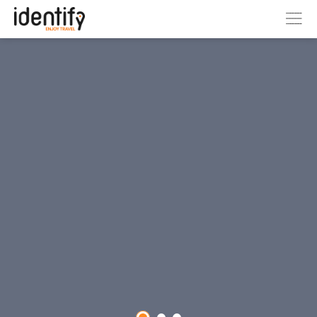
Home
Tags >
Turismo
Descubre artículos que transforman el sector, inspiran
a los viajeros y destacan las experiencias más
innovadoras en turismo.
Contáctanos